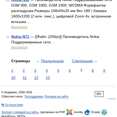
69
GSM 900, GSM 1800, GSM 1900, WCDMA Формфактор
раскладушка Размеры 108x59x25 мм Вес 180 г Камера
1600x1200 (2 млн. пикс.), цифровой Zoom 4x, встроенная
вспышка …
Википедия
Nokia N71
— [[Файл: |250px]] Производитель Nokia
70
Поддерживаемые сети …
Википедия
Страницы
←
Предыдущая
Следующая
→
1
2
3
4
5
6
7
8
9
10
11
12
13
© Академик, 2000-2026
18+
Обратная связь:
Техподдержка
,
Реклама на сайте
👣 Путешествия
Экспорт словарей на сайты
, сделанные на PHP,
Joomla,
Drupal,
WordPress, MODx.